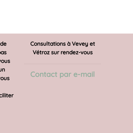
 de
Consultations à Vevey et
pas
Vétroz sur rendez-vous
 vous
un
Contact par e-mail
vous
iliter